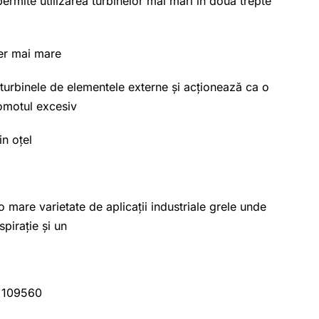
permite utilizarea turbinelor mai mari în două trepte
aer mai mare
turbinele de elementele externe și acționează ca o
omotul excesiv
in oțel
 mare varietate de aplicații industriale grele unde
pirație și un
109560