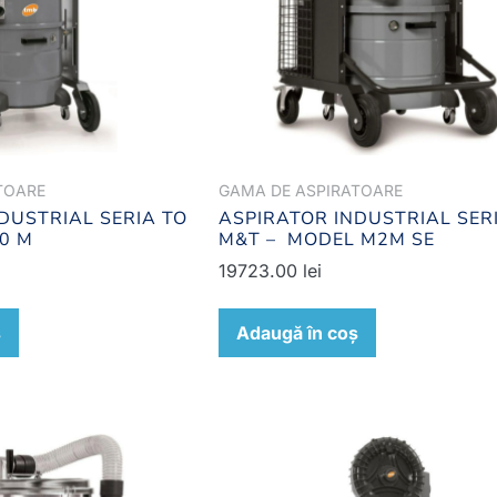
TOARE
GAMA DE ASPIRATOARE
DUSTRIAL SERIA TO
ASPIRATOR INDUSTRIAL SER
0 M
M&T – MODEL M2M SE
19723.00
lei
ș
Adaugă în coș