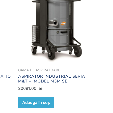
GAMA DE ASPIRATOARE
IA TO
ASPIRATOR INDUSTRIAL SERIA
M&T – MODEL M3M SE
20691.00
lei
Adaugă în coș