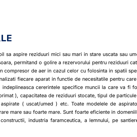
ALE
il sa aspire reziduuri mici sau mari in stare uscata sau ume
ara, permitand o golire a rezervorului pentru reziduuri cat 
un compresor de aer in cazul celor cu folosinta in spatii sp
alizati fiecare aparat in functie de necesitatile pentru car
 indeplineasca cererintele specifice muncii la care va fi f
mat ), capacitatea de reziduuri stocate, tipul de particule 
ri aspirate ( uscat/umed ) etc. Toate modelele de aspirato
are mare sau foarte mare. Sunt foarte eficiente in domeniile
 constructii, industria faramceutica, a lemnului, pe santie