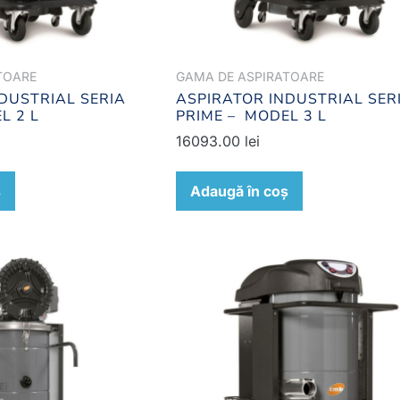
TOARE
GAMA DE ASPIRATOARE
DUSTRIAL SERIA
ASPIRATOR INDUSTRIAL SER
L 2 L
PRIME – MODEL 3 L
16093.00
lei
ș
Adaugă în coș