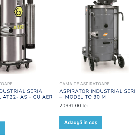
TOARE
GAMA DE ASPIRATOARE
DUSTRIAL SERIA
ASPIRATOR INDUSTRIAL SER
 AT22- AS – CU AER
– MODEL TO 30 M
20691.00
lei
Adaugă în coș
ș