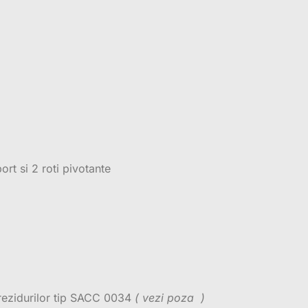
ort si 2 roti pivotante
 rezidurilor tip SACC 0034
( vezi poza )