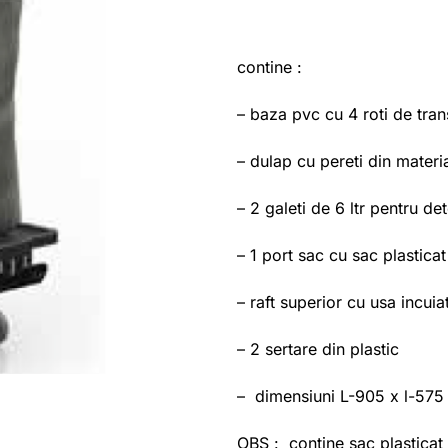
contine :
– baza pvc cu 4 roti de tran
– dulap cu pereti din materia
– 2 galeti de 6 ltr pentru de
– 1 port sac cu sac plasticat
– raft superior cu usa incuia
– 2 sertare din plastic
– dimensiuni L-905 x l-57
OBS : contine sac plasticat 