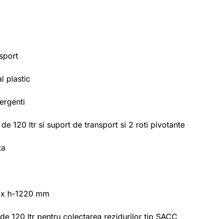
sport
l plastic
tergenti
 de 120 ltr si suport de transport si 2 roti pivotante
ta
5 x h-1220 mm
de 120 ltr pentru colectarea rezidurilor tip SACC