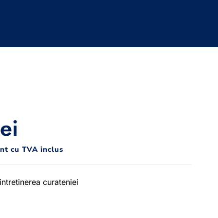
lei
unt cu TVA inclus
intretinerea curateniei