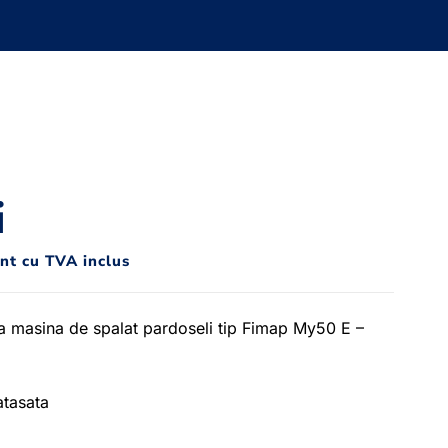
i
unt cu TVA inclus
a masina de spalat pardoseli tip Fimap My50 E –
atasata