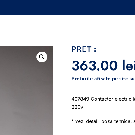
PRET :
363.00
le
Preturile afisate pe site s
407849 Contactor electric l
220v
* vezi detalii poza tehnica, 