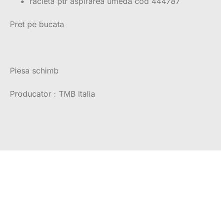
racleta ptr aspirarea umeda cod 444787
Pret pe bucata
Piesa schimb
Producator : TMB Italia