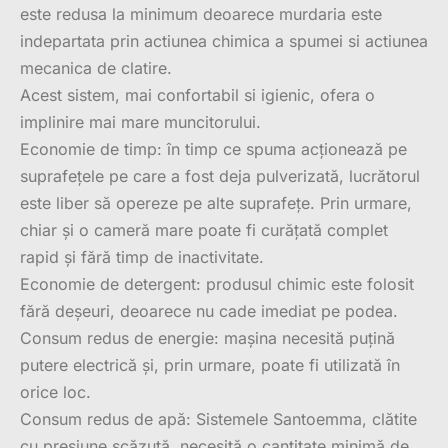
este redusa la minimum deoarece murdaria este
indepartata prin actiunea chimica a spumei si actiunea
mecanica de clatire.
Acest sistem, mai confortabil si igienic, ofera o
implinire mai mare muncitorului.
Economie de timp: în timp ce spuma acționează pe
suprafețele pe care a fost deja pulverizată, lucrătorul
este liber să opereze pe alte suprafețe. Prin urmare,
chiar și o cameră mare poate fi curățată complet
rapid și fără timp de inactivitate.
Economie de detergent: produsul chimic este folosit
fără deșeuri, deoarece nu cade imediat pe podea.
Consum redus de energie: mașina necesită puțină
putere electrică și, prin urmare, poate fi utilizată în
orice loc.
Consum redus de apă: Sistemele Santoemma, clătite
cu presiune scăzută, necesită o cantitate minimă de