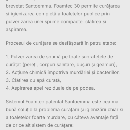
brevetat Santoemma. Foamtec 30 permite curățarea
și igienizarea completă a toaletelor publice prin
pulverizarea unei spume compacte, clătirea și
aspirarea.
Procesul de curățare se desfășoară în patru etape:
1. Pulverizarea de spumă pe toate suprafețele de
curățat (pereți, corpuri sanitare, dușuri și geamuri),
2. Acțiune chimică împotriva murdăriei și bacteriilor,
3. Clătirea cu apă curată,
4. Aspirarea apei reziduale de pe podea.
Sistemul Foamtec patentat Santoemma este cea mai
bună soluție la problema curățării și igienizării chiar și
a toaletelor foarte murdare, cu câteva avantaje față
de orice alt sistem de curățare: