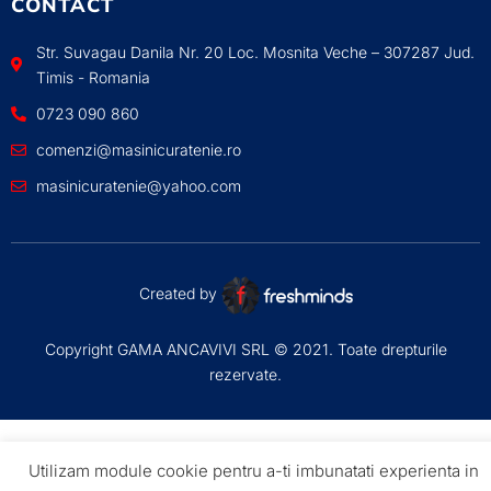
CONTACT
Str. Suvagau Danila Nr. 20 Loc. Mosnita Veche – 307287 Jud.
Timis - Romania
0723 090 860
comenzi@masinicuratenie.ro
masinicuratenie@yahoo.com
Created by
Copyright GAMA ANCAVIVI SRL © 2021. Toate drepturile
rezervate.
Utilizam module cookie pentru a-ti imbunatati experienta in