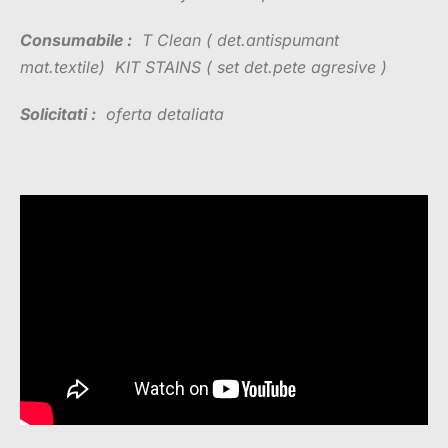
Consumabile :
T Clean ( det.antispumant
mat.textile) KIT STAINS ( set det.pete agresive )
Solicitati :
oferta detaliata