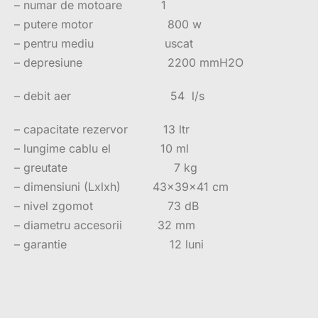
– numar de motoare 1
– putere motor 800 w
– pentru mediu uscat
– depresiune 2200 mmH2O
– debit aer 54 l/s
– capacitate rezervor 13 ltr
– lungime cablu el 10 ml
– greutate 7 kg
– dimensiuni (Lxlxh) 43x39x41 cm
– nivel zgomot 73 dB
– diametru accesorii 32 mm
– garantie 12 luni