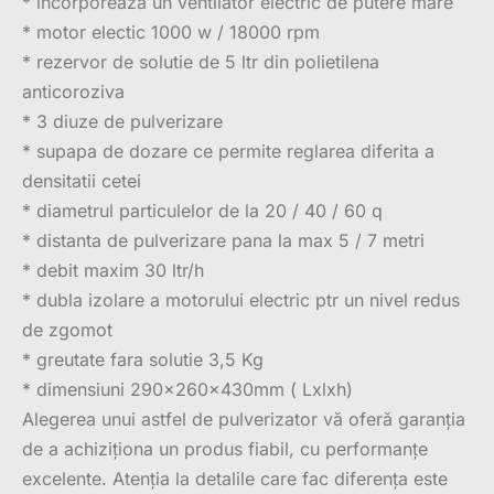
* incorporeaza un ventilator electric de putere mare
* motor electic 1000 w / 18000 rpm
* rezervor de solutie de 5 ltr din polietilena
anticoroziva
* 3 diuze de pulverizare
* supapa de dozare ce permite reglarea diferita a
densitatii cetei
* diametrul particulelor de la 20 / 40 / 60 q
* distanta de pulverizare pana la max 5 / 7 metri
* debit maxim 30 ltr/h
* dubla izolare a motorului electric ptr un nivel redus
de zgomot
* greutate fara solutie 3,5 Kg
* dimensiuni 290x260x430mm ( Lxlxh)
Alegerea unui astfel de pulverizator vă oferă garanția
de a achiziționa un produs fiabil, cu performanțe
excelente. Atenția la detalile care fac diferența este