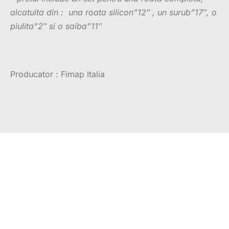
alcatuita din : una roata silicon”12″ , un surub”17″, o
piulita”2″ si o saiba”11″
Producator : Fimap Italia