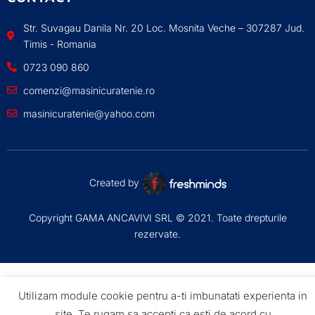
Str. Suvagau Danila Nr. 20 Loc. Mosnita Veche – 307287 Jud.
Timis - Romania
0723 090 860
comenzi@masinicuratenie.ro
masinicuratenie@yahoo.com
Created by
Copyright GAMA ANCAVIVI SRL © 2021. Toate drepturile
rezervate.
Utilizam module cookie pentru a-ti imbunatati experienta in
site. Te rugam sa accepti ca esti de acord cu