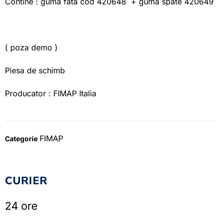
Contine : guma fata cod 420648 + guma spate 420649
( poza demo )
Piesa de schimb
Producator : FIMAP Italia
FIMAP
Categorie
CURIER
24 ore