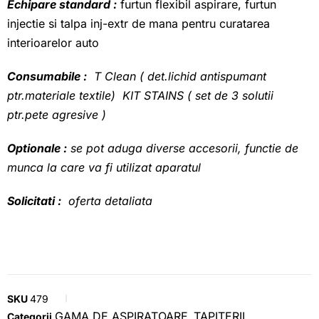
Echipare standard :
furtun flexibil aspirare, furtun
injectie si talpa inj-extr de mana pentru curatarea
interioarelor auto
Consumabile :
T Clean ( det.lichid antispumant
ptr.materiale textile) KIT STAINS ( set de 3 solutii
ptr.pete agresive )
Optionale :
se pot aduga diverse accesorii, functie de
munca la care va fi utilizat aparatul
Solicitati :
oferta detaliata
SKU
479
GAMA DE ASPIRATOARE
TAPITERII
Categorii
,