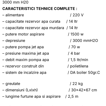
3000 mm H20
CARACTERISTICI TEHNICE COMPLETE :
– alimentare / 220 V
– capacitate rezervor apa curata / 14 ltr
– capacitate rezervor apa murdara / 14 ltr
– putere motor aspirare / 1500 w
– depresiune / 3000 mmH2O
– putere pompa jet apa / 70 w
– presiune maxima jet apa / 4 bar
– debit maxim pompa apa / 1,5 ltr/min
– rezervor construit din / polietilena
– sistem de incalzire apa / DA boiler 50gr.C
– greutate / 22 kg
– dimensiuni (Lxlxh) / 30x42x67 cm
– lungime furtune apa si aspirare / 2,5 m