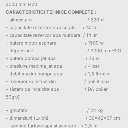
3000 mm H20
CARACTERISTICI TEHNICE COMPLETE :
– alimentare / 220 V
– capacitate rezervor apa curata / 14 ltr
– capacitate rezervor apa murdara / 14 ltr
– putere motor aspirare / 1500 w
– depresiune / 3000 mmH2O
– putere pompa jet apa / 70 w
– presiune maxima jet apa / 4 bar
– debit maxim pompa apa / 1,5 ltr/min
– rezervor construit din / polietilena
– sistem de incalzire apa / DA boiler
50gr.C
– greutate / 22 kg
– dimensiuni (Lxlxh) / 30x42x67 cm
– lungime furtune apa si aspirare / 2,5 m