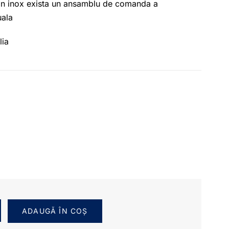
 din inox exista un ansamblu de comanda a
uala
lia
ADAUGĂ ÎN COȘ