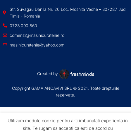
Str. Suvagau Danila Nr. 20 Loc. Mosnita Veche – 307287 Jud.
Timis - Romania
0723 090 860
comenzi@masinicuratenie.ro
masinicuratenie@yahoo.com
Created by
Copyright GAMA ANCAVIVI SRL © 2021. Toate drepturile
rezervate.
Utilizam module cookie pentru a-ti imbunatati experienta in
site. Te rugam sa accepti ca esti de acord cu