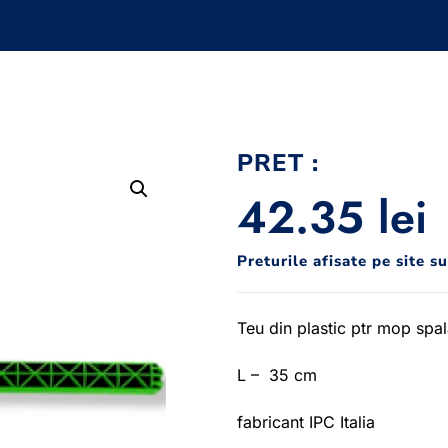
PRET :
42.35
lei
Preturile afisate pe site s
Teu din plastic ptr mop spa
L – 35 cm
fabricant IPC Italia