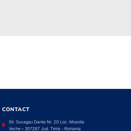
CONTACT
Str. Suvagau Danila Nr. 20 Loc. Mosnita
Veche – 307287 Jud. Timis - Romania