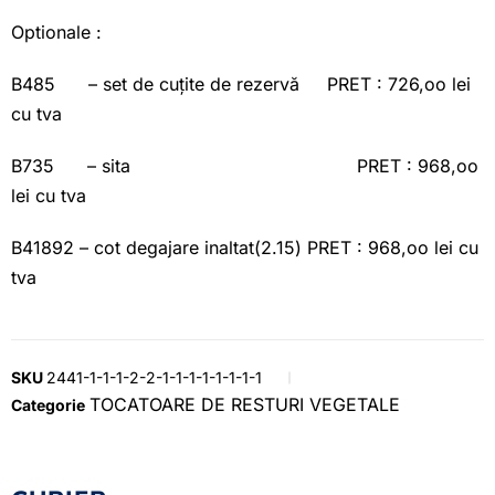
Optionale :
B485 – set de cuțite de rezervă PRET : 726,oo lei
cu tva
B735 – sita PRET : 968,oo
lei cu tva
B41892 – cot degajare inaltat(2.15) PRET : 968,oo lei cu
tva
SKU
2441-1-1-1-2-2-1-1-1-1-1-1-1-1
TOCATOARE DE RESTURI VEGETALE
Categorie